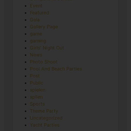
Event
Featured
Gala
Gallery Page
game
gaming
Girls' Night Out
News
Photo Shoot
Pool And Beach Parties
Post
Public
spielen
spilen
Sports
Theme Party
Uncategorized
Yacht Parties