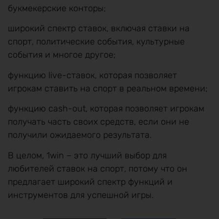
букмекерские конторы;
широкий спектр ставок, включая ставки на
спорт, политические события, культурные
события и многое другое;
функцию live-ставок, которая позволяет
игрокам ставить на спорт в реальном времени;
функцию cash-out, которая позволяет игрокам
получать часть своих средств, если они не
получили ожидаемого результата.
В целом, 1win – это лучший выбор для
любителей ставок на спорт, потому что он
предлагает широкий спектр функций и
инструментов для успешной игры.