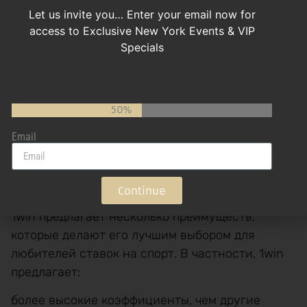
при ставке на спорт заранее.
Let us invite you…
Enter your email now for
access to Exclusive New York Events & VIP
Кроме того, 1win предлагает функцию cash-out,
Specials
которая позволяет игрокам получать часть
своих средств, если они не получили
ожидаемого результата. Это позволяет игрокам
50%
ограничить свои потери и получать часть своих
средств, если они не получили ожидаемого
Email
результата.
Преимущества 1win
Continue
1win предлагает несколько преимуществ,
которые делают его лучшим выбором для
любителей ставок на спорт. В частности, 1win
предлагает:
более высокие коэффициенты, чем другие