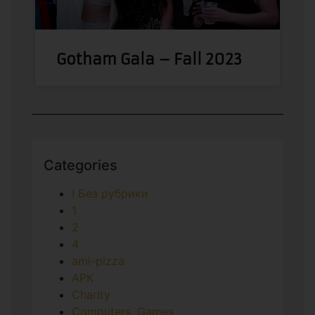
Gotham Gala – Fall 2023
Categories
! Без рубрики
1
2
4
ami-pizza
APK
Charity
Computers, Games