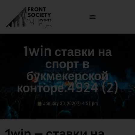
1win ставки на
спорт в
букмекерской
конторе.4924 (2)
January 30, 2026
4:51 pm
1win — ставки на