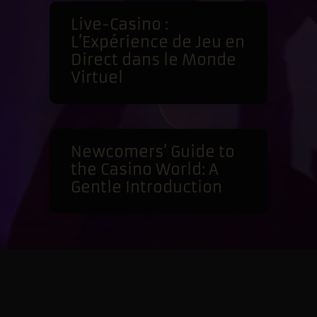
Live-Casino :
L’Expérience de Jeu en
Direct dans le Monde
Virtuel
Newcomers’ Guide to
the Casino World: A
Gentle Introduction