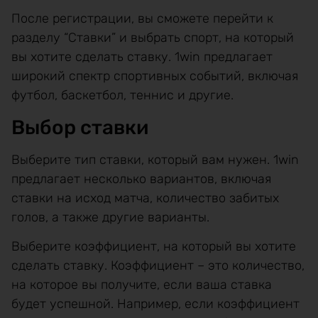
После регистрации, вы сможете перейти к
разделу “Ставки” и выбрать спорт, на который
вы хотите сделать ставку. 1win предлагает
широкий спектр спортивных событий, включая
футбол, баскетбол, теннис и другие.
Выбор ставки
Выберите тип ставки, который вам нужен. 1win
предлагает несколько вариантов, включая
ставки на исход матча, количество забитых
голов, а также другие варианты.
Выберите коэффициент, на который вы хотите
сделать ставку. Коэффициент – это количество,
на которое вы получите, если ваша ставка
будет успешной. Например, если коэффициент