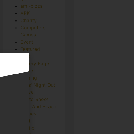
ami-pizza
APK
Charity
Computers,
Games
Event
Featured
Gala
Gallery Page
game
gaming
Girls' Night Out
News
Photo Shoot
Pool And Beach
Parties
Post
Public