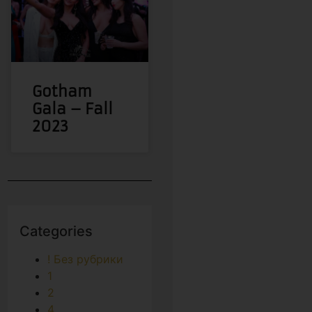
Gotham
Gala – Fall
2023
Categories
! Без рубрики
1
2
4