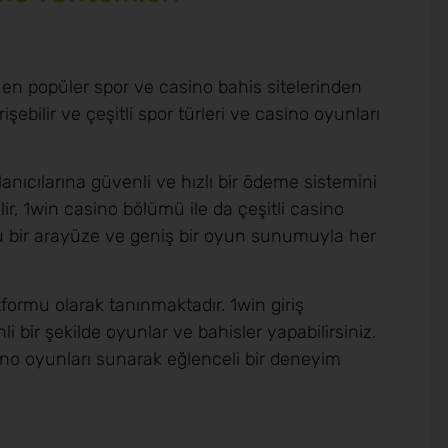
e en popüler spor ve casino bahis sitelerinden
ebilir ve çeşitli spor türleri ve casino oyunları
lanıcılarına güvenli ve hızlı bir ödeme sistemini
lir, 1win casino bölümü ile da çeşitli casino
stu bir arayüze ve geniş bir oyun sunumuyla her
tformu olarak tanınmaktadır. 1win giriş
i bir şekilde oyunlar ve bahisler yapabilirsiniz.
asino oyunları sunarak eğlenceli bir deneyim