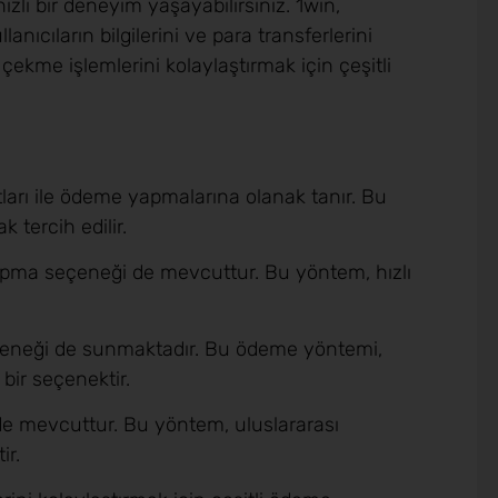
zlı bir deneyim yaşayabilirsiniz. 1win,
lanıcıların bilgilerini ve para transferlerini
 çekme işlemlerini kolaylaştırmak için çeşitli
rtları ile ödeme yapmalarına olanak tanır. Bu
 tercih edilir.
 yapma seçeneği de mevcuttur. Bu yöntem, hızlı
eçeneği de sunmaktadır. Bu ödeme yöntemi,
 bir seçenektir.
e mevcuttur. Bu yöntem, uluslararası
ir.