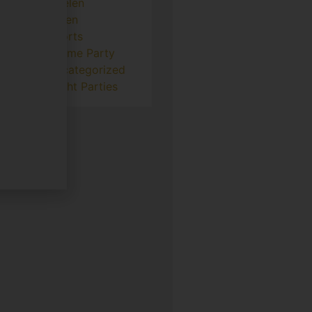
spielen
spilen
Sports
Theme Party
Uncategorized
Yacht Parties