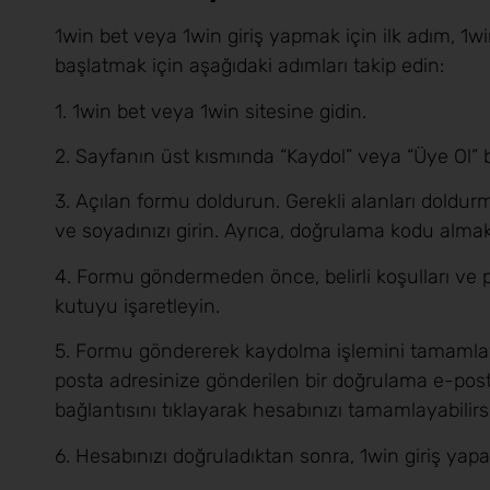
1win bet veya 1win giriş yapmak için ilk adım, 1wi
başlatmak için aşağıdaki adımları takip edin:
1. 1win bet veya 1win sitesine gidin.
2. Sayfanın üst kısmında “Kaydol” veya “Üye Ol” 
3. Açılan formu doldurun. Gerekli alanları doldurm
ve soyadınızı girin. Ayrıca, doğrulama kodu almak
4. Formu göndermeden önce, belirli koşulları ve pol
kutuyu işaretleyin.
5. Formu göndererek kaydolma işlemini tamamla
posta adresinize gönderilen bir doğrulama e-pos
bağlantısını tıklayarak hesabınızı tamamlayabilirsi
6. Hesabınızı doğruladıktan sonra, 1win giriş yapab