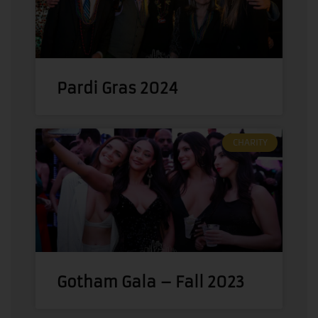
Pardi Gras 2024
CHARITY
Gotham Gala – Fall 2023