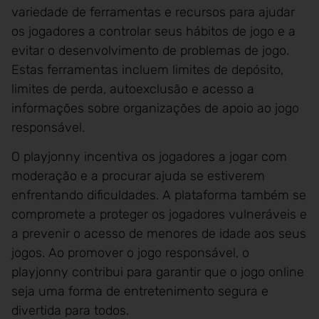
variedade de ferramentas e recursos para ajudar
os jogadores a controlar seus hábitos de jogo e a
evitar o desenvolvimento de problemas de jogo.
Estas ferramentas incluem limites de depósito,
limites de perda, autoexclusão e acesso a
informações sobre organizações de apoio ao jogo
responsável.
O playjonny incentiva os jogadores a jogar com
moderação e a procurar ajuda se estiverem
enfrentando dificuldades. A plataforma também se
compromete a proteger os jogadores vulneráveis e
a prevenir o acesso de menores de idade aos seus
jogos. Ao promover o jogo responsável, o
playjonny contribui para garantir que o jogo online
seja uma forma de entretenimento segura e
divertida para todos.