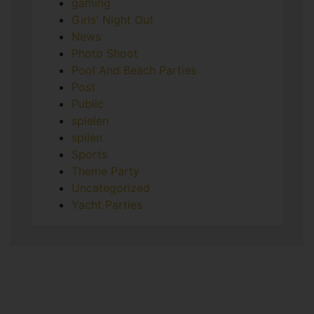
gaming
Girls' Night Out
News
Photo Shoot
Pool And Beach Parties
Post
Public
spielen
spilen
Sports
Theme Party
Uncategorized
Yacht Parties