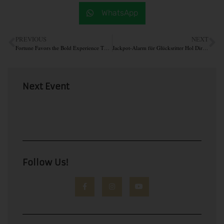
WhatsApp
PREVIOUS
NEXT
Fortune Favors the Bold Experience Thrilling Wins with spin mama & Exclusive Bonuses.
Jackpot-Alarm für Glücksritter Hol Dir den Playjonny Bonus und katapultiere Dein Spiel auf ein neues
Next Event
Follow Us!