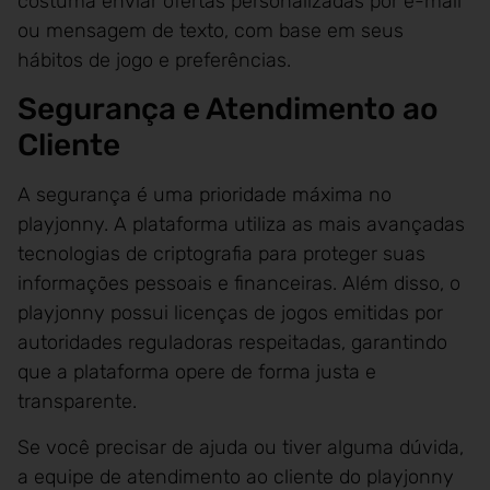
costuma enviar ofertas personalizadas por e-mail
ou mensagem de texto, com base em seus
hábitos de jogo e preferências.
Segurança e Atendimento ao
Cliente
A segurança é uma prioridade máxima no
playjonny. A plataforma utiliza as mais avançadas
tecnologias de criptografia para proteger suas
informações pessoais e financeiras. Além disso, o
playjonny possui licenças de jogos emitidas por
autoridades reguladoras respeitadas, garantindo
que a plataforma opere de forma justa e
transparente.
Se você precisar de ajuda ou tiver alguma dúvida,
a equipe de atendimento ao cliente do playjonny