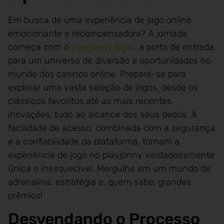
Em busca de uma experiência de jogo online
emocionante e recompensadora? A jornada
começa com o
playjonny login
, a porta de entrada
para um universo de diversão e oportunidades no
mundo dos casinos online. Prepare-se para
explorar uma vasta seleção de jogos, desde os
clássicos favoritos até as mais recentes
inovações, tudo ao alcance dos seus dedos. A
facilidade de acesso, combinada com a segurança
e a confiabilidade da plataforma, tornam a
experiência de jogo no playjonny verdadeiramente
única e inesquecível. Mergulhe em um mundo de
adrenalina, estratégia e, quem sabe, grandes
prêmios!
Desvendando o Processo