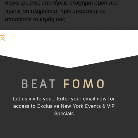
συγκεκριμένες απαιτήσεις στοιχηματισμού που
πρέπει να πληρούνται πριν μπορέσετε να
αποσύρετε τα κέρδη σας.
Μπόνους Καλωσορίσματος:
Για νέους παίκτες
που κάνουν την πρώτη τους κατάθεση.
Μπόνους Κατάθεσης:
Ποσοστιαίο μπόνους
στην κατάθεση.
Δωρεάν Περιστροφές:
Δωρεάν περιστροφές σε
επιλεγμένα παιχνίδια.
BEAT
FOMO
Cashback:
Επιστροφή ενός ποσοστού των
στοιχημάτων σας.
Let us invite you…
Enter your email now for
Πρόγραμμα Επιβράβευσης για
access to Exclusive New York Events & VIP
Πιστούς Παίκτες
Specials
Το billionairespin casino login αντιμετωπίζει τους
πιστούς παίκτες του με ξεχωριστή προσοχή.