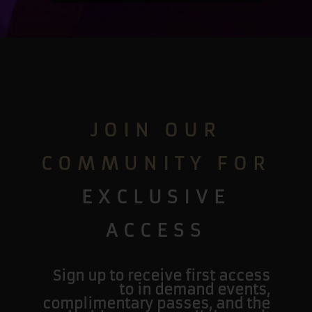
JOIN OUR
COMMUNITY FOR
EXCLUSIVE
ACCESS
Sign up to receive first access
to in demand events,
complimentary passes, and the