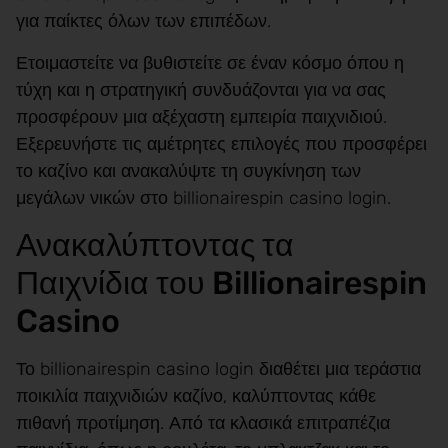
για παίκτες όλων των επιπέδων.
Ετοιμαστείτε να βυθιστείτε σε έναν κόσμο όπου η
τύχη και η στρατηγική συνδυάζονται για να σας
προσφέρουν μια αξέχαστη εμπειρία παιχνιδιού.
Εξερευνήστε τις αμέτρητες επιλογές που προσφέρει
το καζίνο και ανακαλύψτε τη συγκίνηση των
μεγάλων νικών στο billionairespin casino login.
Ανακαλύπτοντας τα
Παιχνίδια του Billionairespin
Casino
Το billionairespin casino login διαθέτει μια τεράστια
ποικιλία παιχνιδιών καζίνο, καλύπτοντας κάθε
πιθανή προτίμηση. Από τα κλασικά επιτραπέζια