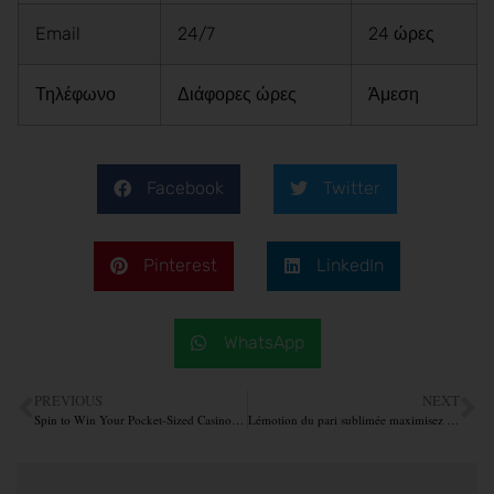
Email
24/7
24 ώρες
Τηλέφωνο
Διάφορες ώρες
Άμεση
Facebook
Twitter
Pinterest
LinkedIn
WhatsApp
PREVIOUS
NEXT
Spin to Win Your Pocket-Sized Casino with the Lucky Star casino app Awaits!
Lémotion du pari sublimée maximisez vos gains et savourez lexcitation avec le code promo betify, un