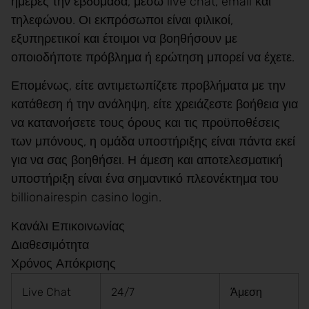
ημέρες την εβδομάδα, μέσω live chat, email και
τηλεφώνου. Οι εκπρόσωποι είναι φιλικοί,
εξυπηρετικοί και έτοιμοι να βοηθήσουν με
οποιοδήποτε πρόβλημα ή ερώτηση μπορεί να έχετε.
Επομένως, είτε αντιμετωπίζετε προβλήματα με την
κατάθεση ή την ανάληψη, είτε χρειάζεστε βοήθεια για
να κατανοήσετε τους όρους και τις προϋποθέσεις
των μπόνους, η ομάδα υποστήριξης είναι πάντα εκεί
για να σας βοηθήσει. Η άμεση και αποτελεσματική
υποστήριξη είναι ένα σημαντικό πλεονέκτημα του
billionairespin casino login.
Κανάλι Επικοινωνίας
Διαθεσιμότητα
Χρόνος Απόκρισης
Live Chat
24/7
Άμεση