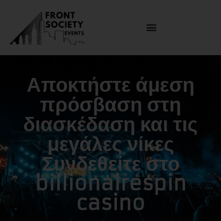
Αποκτήστε άμεση
πρόσβαση στη
διασκέδαση και τις
μεγάλες νίκες
Συνδεθείτε στο
billionairespin
casino