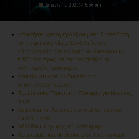
January 12, 2026
6:56 pm
Αποκτήστε άμεση πρόσβαση στη διασκέδαση
και τις μεγάλες νίκες: Συνδεθείτε στο
billionairespin casino login και ξεκινήστε το
ταξίδι σας προς απίστευτα έπαθλα και
καθημερινές προσφορές.
Ανακαλύπτοντας τα Παιχνίδια του
Billionairespin Casino
Προοδευτικά Τζακπότ: Η Ευκαιρία για Μεγάλες
Νίκες
Ασφάλεια και Αξιοπιστία στο Billionairespin
Casino Login
Μέθοδοι Πληρωμής και Ανάληψης
Προσφορές και Μπόνους στο Billionairespin