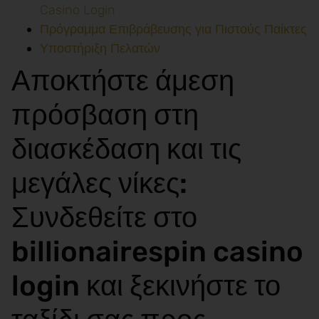
Casino Login
Πρόγραμμα Επιβράβευσης για Πιστούς Παίκτες
Υποστήριξη Πελατών
Αποκτήστε άμεση
πρόσβαση στη
διασκέδαση και τις
μεγάλες νίκες:
Συνδεθείτε στο
billionairespin casino
login και ξεκινήστε το