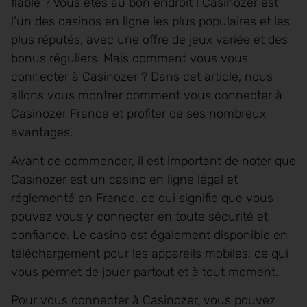
fiable ? Vous êtes au bon endroit ! Casinozer est
l’un des casinos en ligne les plus populaires et les
plus réputés, avec une offre de jeux variée et des
bonus réguliers. Mais comment vous vous
connecter à Casinozer ? Dans cet article, nous
allons vous montrer comment vous connecter à
Casinozer France et profiter de ses nombreux
avantages.
Avant de commencer, il est important de noter que
Casinozer est un casino en ligne légal et
réglementé en France, ce qui signifie que vous
pouvez vous y connecter en toute sécurité et
confiance. Le casino est également disponible en
téléchargement pour les appareils mobiles, ce qui
vous permet de jouer partout et à tout moment.
Pour vous connecter à Casinozer, vous pouvez