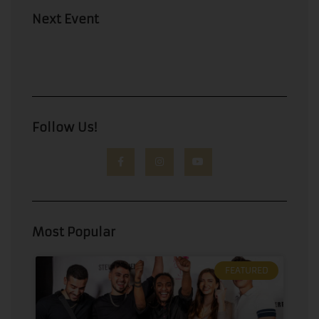
Next Event
Follow Us!
Most Popular
FEATURED