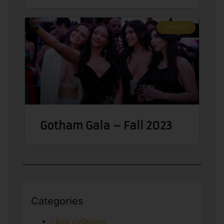
CHARITY
Gotham Gala – Fall 2023
Categories
! Без рубрики