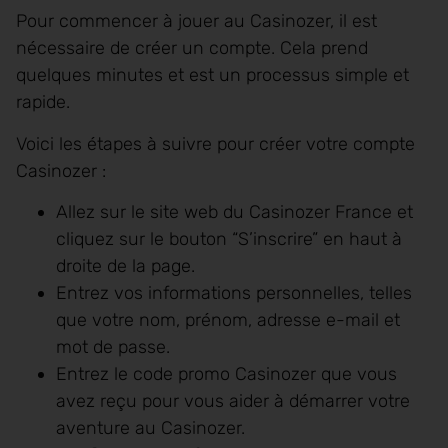
Pour commencer à jouer au Casinozer, il est
nécessaire de créer un compte. Cela prend
quelques minutes et est un processus simple et
rapide.
Voici les étapes à suivre pour créer votre compte
Casinozer :
Allez sur le site web du Casinozer France et
cliquez sur le bouton “S’inscrire” en haut à
droite de la page.
Entrez vos informations personnelles, telles
que votre nom, prénom, adresse e-mail et
mot de passe.
Entrez le code promo Casinozer que vous
avez reçu pour vous aider à démarrer votre
aventure au Casinozer.