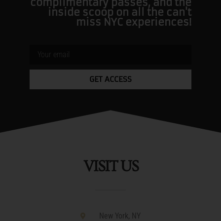
complimentary passes, and the
inside scoop on all the can't
miss NYC experiences!
GET ACCESS
VISIT US
New York, NY