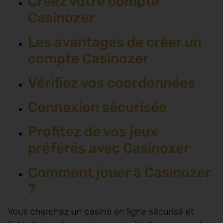
Créez votre compte
Casinozer
Les avantages de créer un
compte Casinozer
Vérifiez vos coordonnées
Connexion sècurisée
Profitez de vos jeux
préférés avec Casinozer
Comment jouer à Casinozer
?
Vous cherchez un casino en ligne sécurisé et