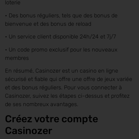
loterie
• Des bonus réguliers, tels que des bonus de
bienvenue et des bonus de reload
• Un service client disponible 24h/24 et 7j/7
• Un code promo exclusif pour les nouveaux
membres
En résumé, Casinozer est un casino en ligne
sécurisé et fiable qui offre une offre de jeux variée
et des bonus réguliers. Pour vous connecter à
Casinozer, suivez les étapes ci-dessus et profitez
de ses nombreux avantages.
Créez votre compte
Casinozer