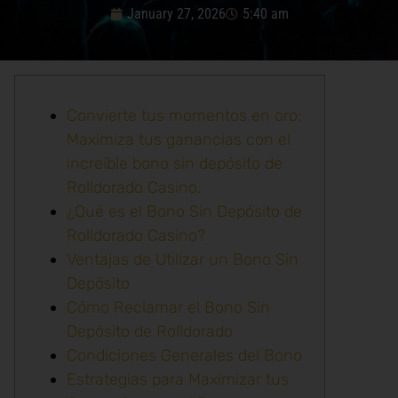
January 27, 2026
5:40 am
Convierte tus momentos en oro:
Maximiza tus ganancias con el
increíble bono sin depósito de
Rolldorado Casino.
¿Qué es el Bono Sin Depósito de
Rolldorado Casino?
Ventajas de Utilizar un Bono Sin
Depósito
Cómo Reclamar el Bono Sin
Depósito de Rolldorado
Condiciones Generales del Bono
Estrategias para Maximizar tus