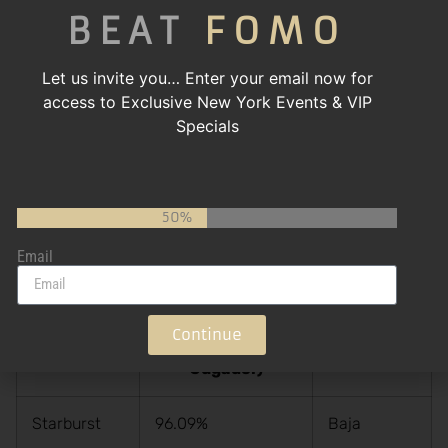
ser entretenidos con una apuesta enfocada y
BEAT
FOMO
responsable. La clave es encontrar un equilibrio
entre el riesgo y la recompensa.
Let us invite you…
Enter your email now for
access to Exclusive New York Events & VIP
Tragamonedas:
Ofrecen una amplia variedad
Specials
de temas y funcionalidades de bonificación.
Blackjack:
Requiere una estrategia básica
para aumentar las probabilidades de ganar.
50%
Póker:
Exige habilidad y conocimiento de las
reglas del juego.
Email
Ruleta:
Un juego de azar emocionante con
diferentes opciones de apuesta.
Continue
Juego
RTP (Retorno al
Volatilidad
Jugador)
Starburst
96.09%
Baja