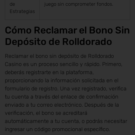
de
juego sin comprometer fondos.
Estrategias
Cómo Reclamar el Bono Sin
Depósito de Rolldorado
Reclamar el bono sin depósito de Rolldorado
Casino es un proceso sencillo y rápido. Primero,
deberás registrarte en la plataforma,
proporcionando la información solicitada en el
formulario de registro. Una vez registrado, verifica
tu cuenta a través del enlace de confirmación
enviado a tu correo electrónico. Después de la
verificación, el bono se acreditará
automáticamente a tu cuenta, o podrás necesitar
ingresar un código promocional específico.