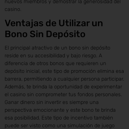
nuevos miembros y demostrar la generosidad del
casino.
Ventajas de Utilizar un
Bono Sin Depósito
El principal atractivo de un bono sin depósito
reside en su accesibilidad y bajo riesgo. A
diferencia de otros bonos que requieren un
depósito inicial, este tipo de promoción elimina esa
barrera, permitiendo a cualquier persona participar.
Además, te brinda la oportunidad de experimentar
el casino sin comprometer tus fondos personales.
Ganar dinero sin invertir es siempre una
perspectiva emocionante y este bono te brinda
esa posibilidad. Este tipo de incentivo también
puede ser visto como una simulación de juego