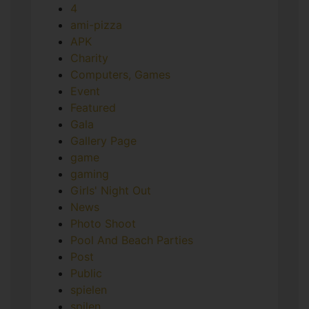
4
ami-pizza
APK
Charity
Computers, Games
Event
Featured
Gala
Gallery Page
game
gaming
Girls' Night Out
News
Photo Shoot
Pool And Beach Parties
Post
Public
spielen
spilen