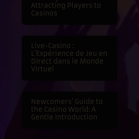
Attracting Players to
Casinos
Live-Casino :
L’Expérience de Jeu en
Direct dans le Monde
Virtuel
Newcomers’ Guide to
the Casino World: A
Gentle Introduction