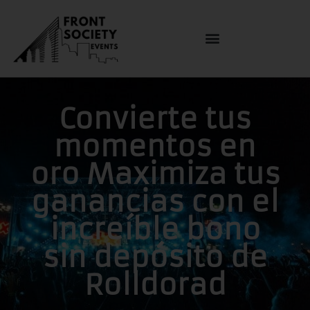
Convierte tus
momentos en
oro Maximiza tus
ganancias con el
increíble bono
sin depósito de
Rolldorad