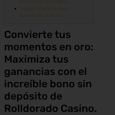
Ganancias con el Bono
Juegos Populares para
Aprovechar el Bono
Convierte tus
momentos en oro:
Maximiza tus
ganancias con el
increíble bono sin
depósito de
Rolldorado Casino.