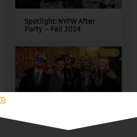
Spotlight: NYFW After
Party – Fall 2024
EVENT
Pardi Gras 2024
CHARITY