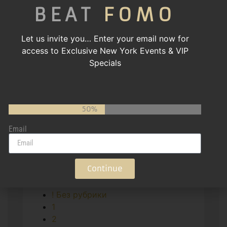
BEAT
FOMO
Let us invite you…
Enter your email now for
access to Exclusive New York Events & VIP
Specials
Gotham Gala – Fall 2023
50%
Email
Continue
Categories
! Без рубрики
1
2