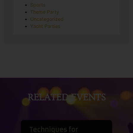
Sports
Theme Party
Uncategorized
Yacht Parties
RELATED EVENTS
Techniques for