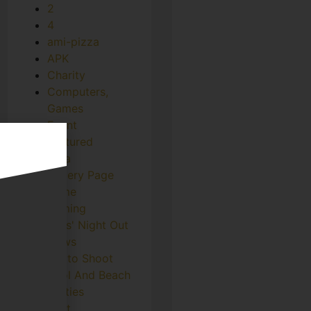
2
4
ami-pizza
APK
Charity
Computers,
Games
Event
Featured
Gala
Gallery Page
game
gaming
Girls' Night Out
News
Photo Shoot
Pool And Beach
Parties
Post