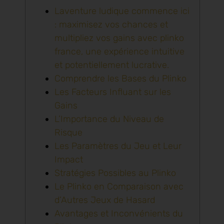
Laventure ludique commence ici
: maximisez vos chances et
multipliez vos gains avec plinko
france, une expérience intuitive
et potentiellement lucrative.
Comprendre les Bases du Plinko
Les Facteurs Influant sur les
Gains
L’Importance du Niveau de
Risque
Les Paramètres du Jeu et Leur
Impact
Stratégies Possibles au Plinko
Le Plinko en Comparaison avec
d’Autres Jeux de Hasard
Avantages et Inconvénients du