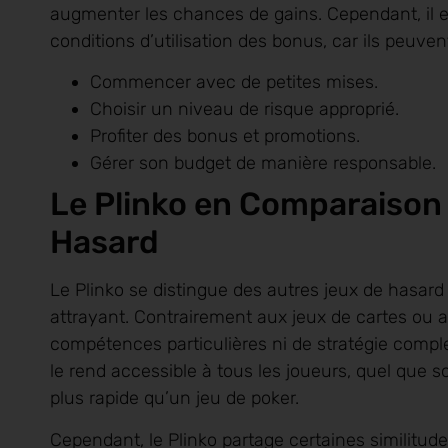
augmenter les chances de gains. Cependant, il es
conditions d’utilisation des bonus, car ils peuven
Commencer avec de petites mises.
Choisir un niveau de risque approprié.
Profiter des bonus et promotions.
Gérer son budget de manière responsable.
Le Plinko en Comparaison
Hasard
Le Plinko se distingue des autres jeux de hasard 
attrayant. Contrairement aux jeux de cartes ou 
compétences particulières ni de stratégie complex
le rend accessible à tous les joueurs, quel que so
plus rapide qu’un jeu de poker.
Cependant, le Plinko partage certaines similitud