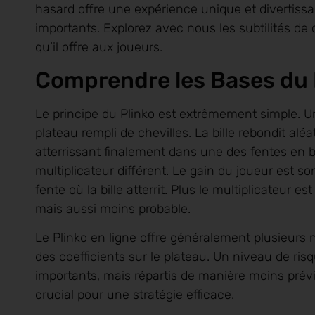
hasard offre une expérience unique et divertiss
importants. Explorez avec nous les subtilités de c
qu’il offre aux joueurs.
Comprendre les Bases du 
Le principe du Plinko est extrêmement simple. Un
plateau rempli de chevilles. La bille rebondit al
atterrissant finalement dans une des fentes en 
multiplicateur différent. Le gain du joueur est son 
fente où la bille atterrit. Plus le multiplicateur es
mais aussi moins probable.
Le Plinko en ligne offre généralement plusieurs n
des coefficients sur le plateau. Un niveau de risq
importants, mais répartis de manière moins prévi
crucial pour une stratégie efficace.