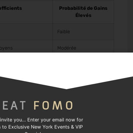
fficients
Probabilité de Gains
Élevés
Faible
moyens
Modérée
s, avec beaucoup de
Faible
les Gains
BEAT
FOMO
mination des gains au Plinko. D’abord, le
tterrit, bien sûr. Ensuite, la somme misée : plus
 invite you…
Enter your email now for
 importants. Il est important de gérer son
 to Exclusive New York Events & VIP
ne peut pas se permettre de perdre. Une