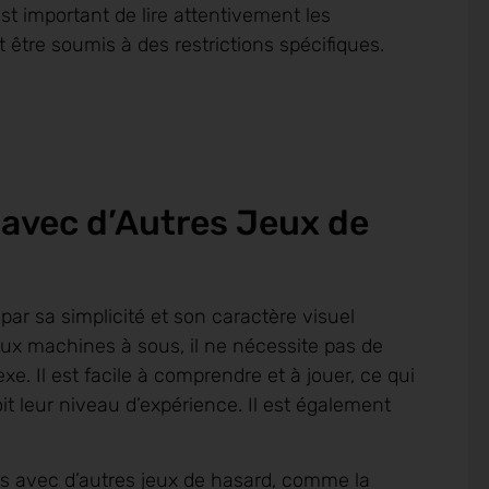
t important de lire attentivement les
t être soumis à des restrictions spécifiques.
 avec d’Autres Jeux de
par sa simplicité et son caractère visuel
aux machines à sous, il ne nécessite pas de
e. Il est facile à comprendre et à jouer, ce qui
it leur niveau d’expérience. Il est également
es avec d’autres jeux de hasard, comme la