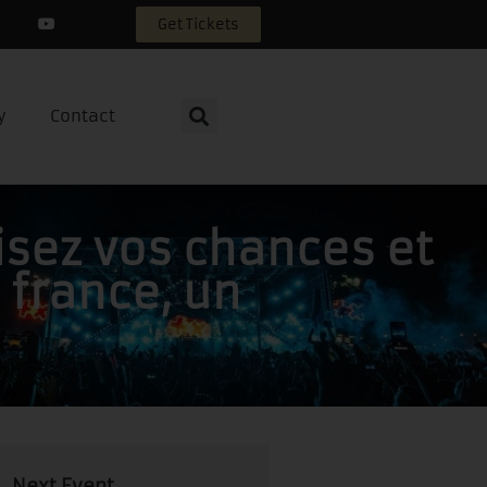
Get Tickets
y
Contact
sez vos chances et
 france, un
Next Event