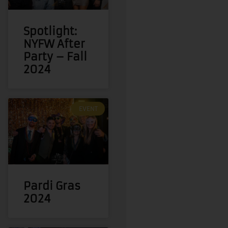
Spotlight:
NYFW After
Party – Fall
2024
EVENT
Pardi Gras
2024