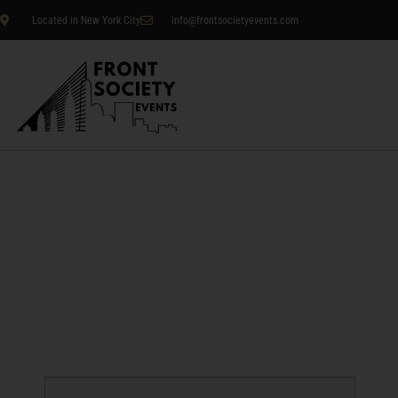
Located in New York City
info@frontsocietyevents.com
Laventure ludique
multipliez