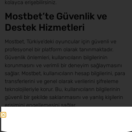
kolayca erişebilirsiniz.
Mostbet’te Güvenlik ve
Destek Hizmetleri
Mostbet, Türkiye’deki oyuncular için güvenli ve
profesyonel bir platform olarak tanınmaktadır.
Güvenlik önlemleri, kullanıcıların bilgilerinin
korunmasını ve verimli bir deneyim sağlaymasını
sağlar. Mostbet, kullanıcıların hesap bilgilerini, para
transferlerini ve genel olarak verilerini şifreleme
teknolojileriyle korur. Bu, kullanıcıların bilgilerinin
güvenli bir şekilde saklanmasını ve yanlış kişilerin
erişimini engellemesini sağlar.
Destek hizmetleri, kullanıcıların sorunlarını çözmek
ve ihtiyaçlarını karşılamak için 24/7 çalışır.