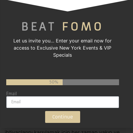
Mostbet, kullanıcıların sorunlarını hızlı ve etkin bir
şekilde çözebileceği bir ekible donatılmıştır. Bu
ekibin görevi, kullanıcıların sorunlarını çözme,
BEAT
FOMO
kayıtları kontrol etme ve genel olarak herhangi bir
sorunla karşılaşılan durumları ele almaktır. Destek
Let us invite you…
Enter your email now for
hizmetleri, kullanıcıların mostbet giriş, mostbet
access to Exclusive New York Events & VIP
casino ve diğer hizmetleri kullanırken karşılaştıkları
Specials
her türlü sorunu çözme imkanı sunar.
İletişim Seçenekleri
50%
Mostbet, kullanıcıların ihtiyaçlarını karşılamak için
çeşitli iletişim seçenekleri sunar. Bu seçenekler
Email
arasında e-posta, telefon, canlı chat ve sosyal
medya mesajları bulunmaktadır. Her biri,
kullanıcıların sorunlarını hızlı ve etkin bir şekilde
Continue
çözebileceği bir yol sağlar. Mostbet, kullanıcıların
ihtiyaçlarını karşılamak için her zaman yakın ve