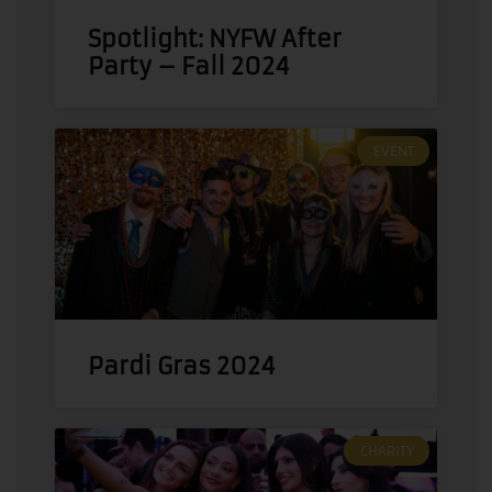
Spotlight: NYFW After
Party – Fall 2024
EVENT
Pardi Gras 2024
CHARITY