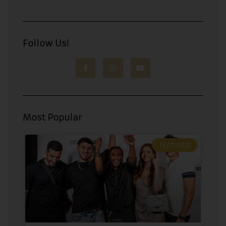
Follow Us!
Most Popular
FEATURED