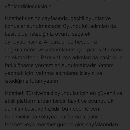
yönlendirileceksiniz.
Mostbet casino sayfasında, çeşitli oyunlar ve
bonuslar sunulmaktadır. Oyunculuk adımları da
basit olup, istediğiniz oyunu seçerek
oynayabilirsiniz. Ancak, önce hesabınızı
doğrulamanız ve yatırımlarınız için para yatırmanız
gerekmektedir. Para yatırma adımları da basit olup,
farklı ödeme yöntemleri sunulmaktadır. Yatırım
yapmak için, yatırma adımlarını izleyin ve
istediğiniz tutarı yatırın.
Mostbet, Türkiye’deki oyuncular için en güvenli ve
etkili platformlardan biridir. Kayıt ve oyunculuk
adımları basit ve hızlıdır, bu nedenle yeni
kullanıcılar da kolayca platforma alışabilirler.
Mosbet veya mostbet güncel giriş sayfalarından