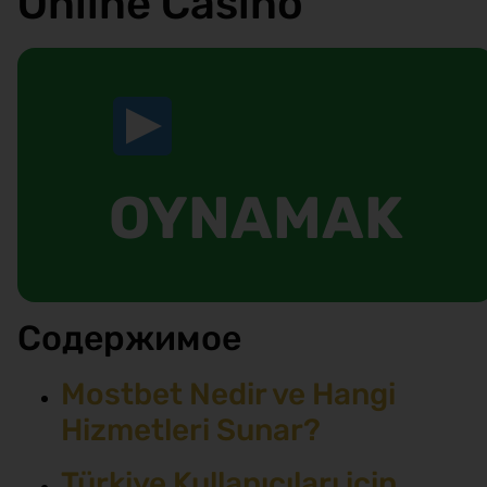
Online Casino
OYNAMAK
Содержимое
Mostbet Nedir ve Hangi
Hizmetleri Sunar?
Türkiye Kullanıcıları için