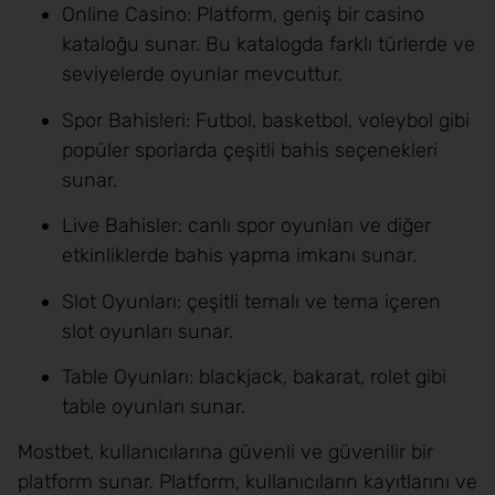
Online Casino: Platform, geniş bir casino
kataloğu sunar. Bu katalogda farklı türlerde ve
seviyelerde oyunlar mevcuttur.
Spor Bahisleri: Futbol, basketbol, voleybol gibi
popüler sporlarda çeşitli bahis seçenekleri
sunar.
Live Bahisler: canlı spor oyunları ve diğer
etkinliklerde bahis yapma imkanı sunar.
Slot Oyunları: çeşitli temalı ve tema içeren
slot oyunları sunar.
Table Oyunları: blackjack, bakarat, rolet gibi
table oyunları sunar.
Mostbet, kullanıcılarına güvenli ve güvenilir bir
platform sunar. Platform, kullanıcıların kayıtlarını ve