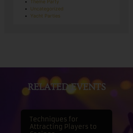
Theme Party
Uncategorized
Yacht Parties
RELATED EVENTS
Techniques for
Attracting Players to