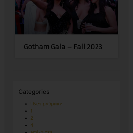
Gotham Gala – Fall 2023
Categories
! Без рубрики
1
2
4
ami-pizza