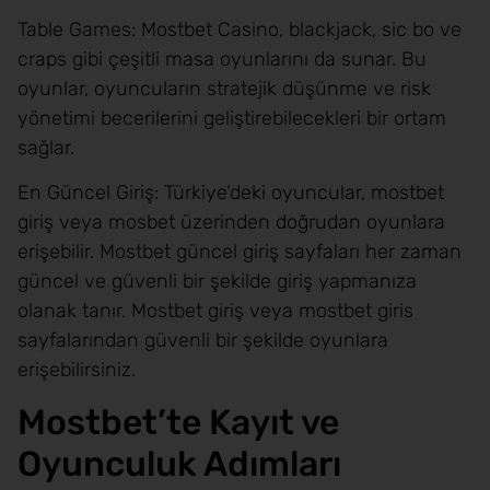
Table Games: Mostbet Casino, blackjack, sic bo ve
craps gibi çeşitli masa oyunlarını da sunar. Bu
oyunlar, oyuncuların stratejik düşünme ve risk
yönetimi becerilerini geliştirebilecekleri bir ortam
sağlar.
En Güncel Giriş: Türkiye’deki oyuncular, mostbet
giriş veya mosbet üzerinden doğrudan oyunlara
erişebilir. Mostbet güncel giriş sayfaları her zaman
güncel ve güvenli bir şekilde giriş yapmanıza
olanak tanır. Mostbet giriş veya mostbet giris
sayfalarından güvenli bir şekilde oyunlara
erişebilirsiniz.
Mostbet’te Kayıt ve
Oyunculuk Adımları