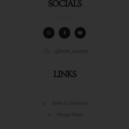
SOCIALS
@front_society
LINKS
Terms & Conditions
Privacy Policy