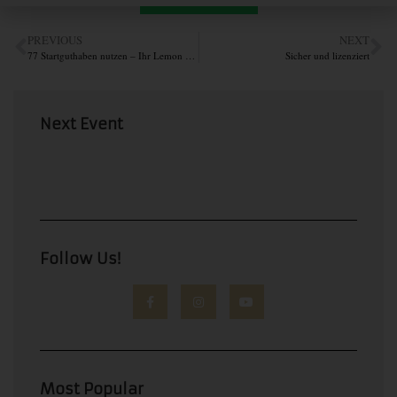
PREVIOUS
NEXT
77 Startguthaben nutzen – Ihr Lemon Casino de Zugang zu maximale Nervenkitzel
Sicher und lizenziert
Next Event
Follow Us!
Most Popular