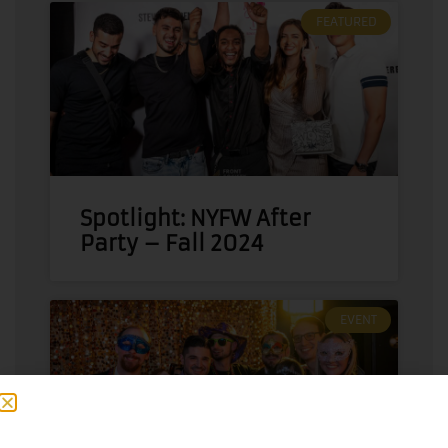
FEATURED
Spotlight: NYFW After
Party – Fall 2024
EVENT