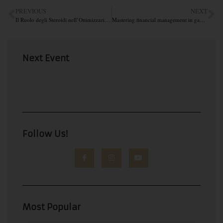
PREVIOUS
NEXT
Il Ruolo degli Steroidi nell’Ottimizzazione delle Prestazioni nel Bodybuilding
Mastering financial management in gambling Essential tips for success
Next Event
Follow Us!
Most Popular