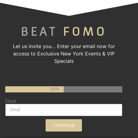
Pardi Gras 2024
BEAT
FOMO
CHARITY
Let us invite you…
Enter your email now for
access to Exclusive New York Events & VIP
Specials
50%
Email
Gotham Gala – Fall 2023
Continue