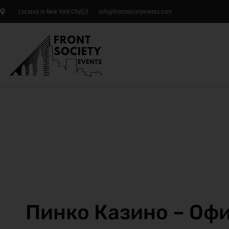
Located in New York City
info@frontsocietyevents.com
Pinco Cas
Пинко Казино – Оф