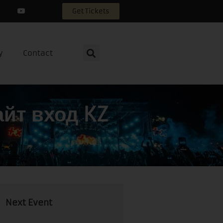
Get Tickets
y
Contact
йт вход KZ
Next Event