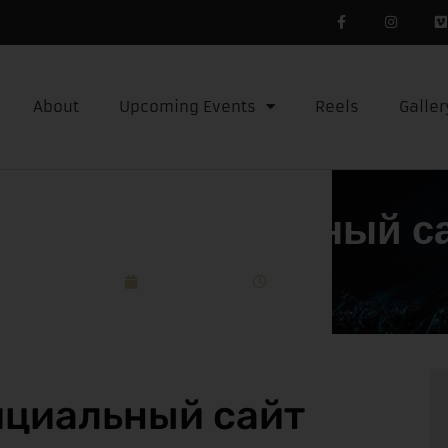
About
Upcoming Events
Reels
Galler
ino — официальный са
October 25, 2025
9:54 am
ициальный сайт