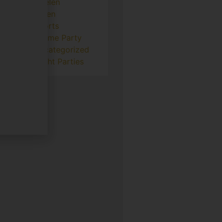
spielen
spilen
Sports
Theme Party
Uncategorized
Yacht Parties