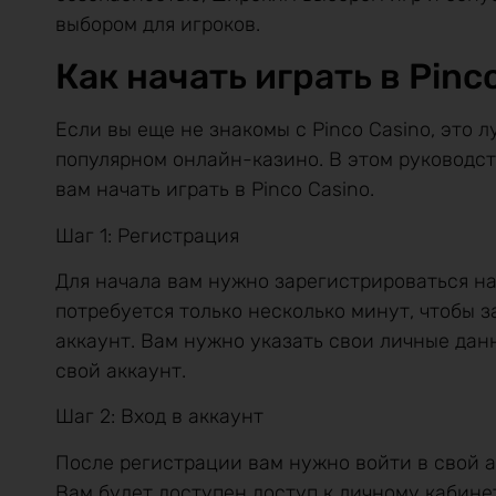
выбором для игроков.
Как начать играть в Pinc
Если вы еще не знакомы с Pinco Casino, это л
популярном онлайн-казино. В этом руководст
вам начать играть в Pinco Casino.
Шаг 1: Регистрация
Для начала вам нужно зарегистрироваться на
потребуется только несколько минут, чтобы 
аккаунт. Вам нужно указать свои личные данн
свой аккаунт.
Шаг 2: Вход в аккаунт
После регистрации вам нужно войти в свой а
Вам будет доступен доступ к личному кабинет