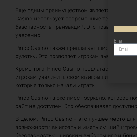
Еще одним преимуществом является безопасн
Casino использует современные технологии 
безопасность транзакций. Это позволяет игр
уверенно.
Email
Pinco Casino также предлагает широкий выбор
рулетку. Это позволяет игрокам выбрать игру,
Кроме того, Pinco Casino предлагает различн
игрокам увеличить свои выигрыши. Это может
которые только начали играть.
Pinco Casino также имеет зеркало, которое п
сайт не доступен. Это обеспечивает доступно
В целом, Pinco Casino – это лучшее место дл
возможности выиграть и иметь лучший игрово
безопасностью, широким выбором игр и бонус