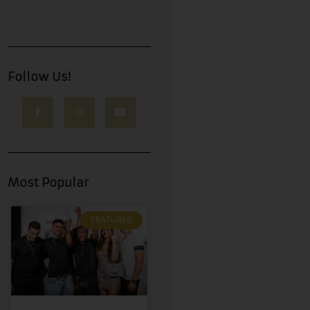
Follow Us!
Most Popular
FEATURED