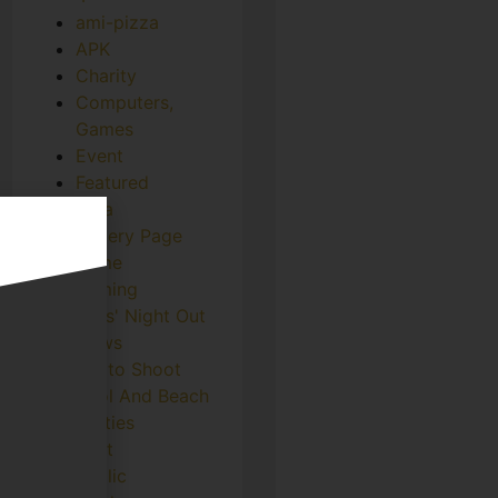
ami-pizza
APK
Charity
Computers,
Games
Event
Featured
Gala
Gallery Page
game
gaming
Girls' Night Out
News
Photo Shoot
Pool And Beach
Parties
Post
Public