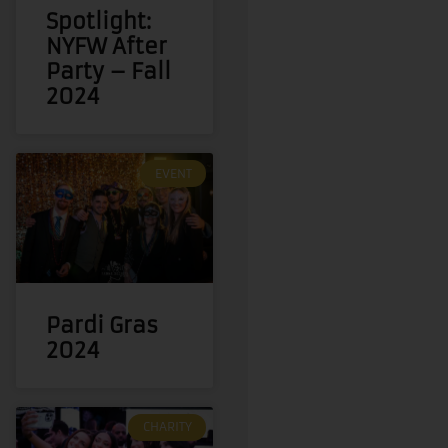
Spotlight:
NYFW After
Party – Fall
2024
EVENT
Pardi Gras
2024
CHARITY