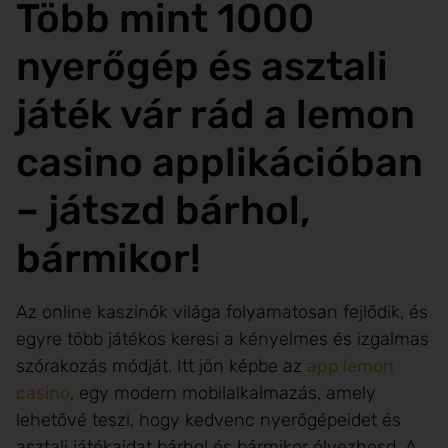
Több mint 1000
nyerőgép és asztali
játék vár rád a lemon
casino applikációban
– játszd bárhol,
bármikor!
Az online kaszinók világa folyamatosan fejlődik, és
egyre több játékos keresi a kényelmes és izgalmas
szórakozás módját. Itt jön képbe az
app lemon
casino
, egy modern mobilalkalmazás, amely
lehetővé teszi, hogy kedvenc nyerőgépeidet és
asztali játékaidat bárhol és bármikor élvezhesd. A