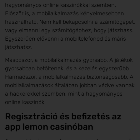
hagyományos online kaszinókkal szemben.
Először is, a mobilalkalmazás kényelmesebben
használható. Nem kell bekapcsolni a számítógépet,
vagy elmenni egy számítógéphez, hogy játszhass.
Egyszerűen elővenni a mobiltelefonod és máris
játszhatsz.
Másodszor, a mobilalkalmazás gyorsabb. A játékok
gyorsabban betöltenek, és a kezelés egyszerűbb.
Harmadszor, a mobilalkalmazás biztonságosabb. A
mobilalkalmazások általában jobban védve vannak
a hackerekkel szemben, mint a hagyományos
online kaszinók.
Regisztráció és befizetés az
app lemon casinóban