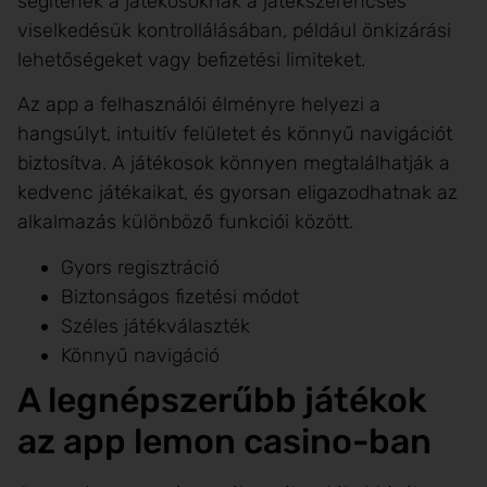
segítenek a játékosoknak a játékszerencsés
viselkedésük kontrollálásában, például önkizárási
lehetőségeket vagy befizetési limiteket.
Az app a felhasználói élményre helyezi a
hangsúlyt, intuitív felületet és könnyű navigációt
biztosítva. A játékosok könnyen megtalálhatják a
kedvenc játékaikat, és gyorsan eligazodhatnak az
alkalmazás különböző funkciói között.
Gyors regisztráció
Biztonságos fizetési módot
Széles játékválaszték
Könnyű navigáció
A legnépszerűbb játékok
az app lemon casino-ban