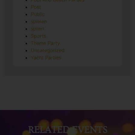
Post
Public
spielen
spilen
Sports
Theme Party
Uncategorized
Yacht Parties
RELATED EVENTS