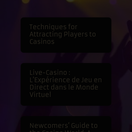
Techniques for
Attracting Players to
Casinos
Live-Casino :
L’Expérience de Jeu en
Direct dans le Monde
Virtuel
Newcomers’ Guide to