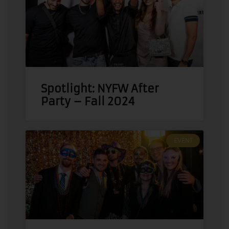
Spotlight: NYFW After
Party – Fall 2024
EVENT