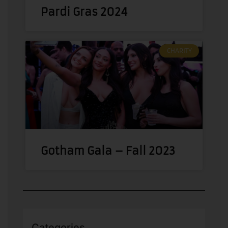
Pardi Gras 2024
CHARITY
Gotham Gala – Fall 2023
Categories