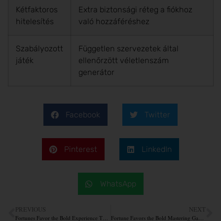
Kétfaktoros
Extra biztonsági réteg a fiókhoz
hitelesítés
való hozzáféréshez
Szabályozott
Független szervezetek által
játék
ellenőrzött véletlenszám
generátor
Facebook
Twitter
Pinterest
LinkedIn
WhatsApp
PREVIOUS
NEXT
Fortunes Favor the Bold Experience Thrilling Entertainment & Exclusive Offers with casino playjonny.
Fortune Favors the Bold Mastering Gameplay at spinmama Casino & Beyond.