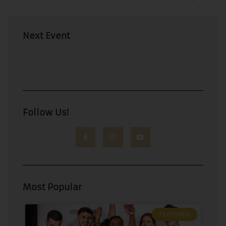
Next Event
Follow Us!
Most Popular
FEATURED