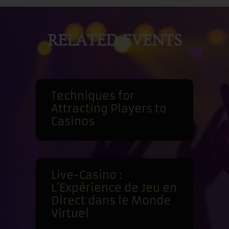
RELATED EVENTS
Techniques for
Attracting Players to
Casinos
Live-Casino :
L’Expérience de Jeu en
Direct dans le Monde
Virtuel