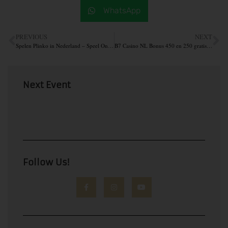
WhatsApp
PREVIOUS
NEXT
Spelen Plinko in Nederland – Speel Online bij Online Casino.307
B7 Casino NL Bonus 450 en 250 gratis spins.5215 (2)
Next Event
Follow Us!