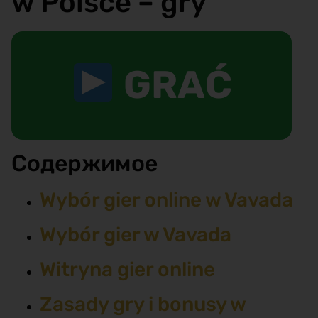
w Polsce – gry
GRAĆ
Содержимое
Wybór gier online w Vavada
Wybór gier w Vavada
Witryna gier online
Zasady gry i bonusy w