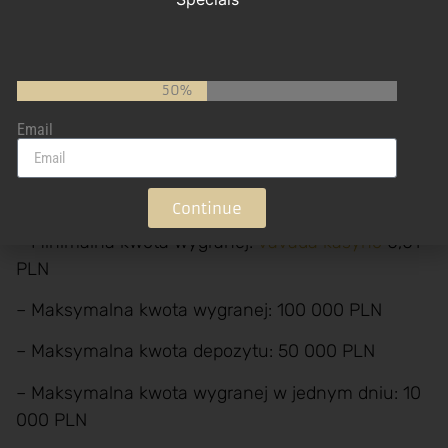
nowych graczy, którzy zarejestrowali się na stronie
internetowej. Bonusy są dostępne w formie
darmowych spinów, bonusów pieniężnych i
innych promocji.
50%
Email
W Vavada online casino, reguły gry są
następujące:
– Minimalna kwota depozytu: 10 PLN
Continue
– Minimalna kwota wygranej:
vavada kasyno
0,01
PLN
– Maksymalna kwota wygranej: 100 000 PLN
– Maksymalna kwota depozytu: 50 000 PLN
– Maksymalna kwota wygranej w jednym dniu: 10
000 PLN