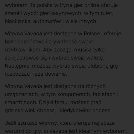
wyborem. Ta polska witryna gier online oferuje
szeroki wybór gier kasynowych, w tym rulet,
blackjacka, automatów i wiele innych.
Witryna Vavada jest dostępna w Polsce i oferuje
bezpieczeństwo i prywatność swoim
użytkownikom. Aby zacząć, musisz tylko
zarejestrować się i wybrać swoją walutę.
Następnie, możesz wybrać swoją ulubioną grę i
rozpocząć hazardowanie.
Witryna Vavada jest dostępna na różnych
urządzeniach, w tym komputerach, tabletach i
smartfonach. Dzięki temu, możesz grać,
gdziekolwiek chcesz, i kiedykolwiek chcesz.
Jeśli szukasz witryny, która oferuje najlepsze
warunki do gry, to Vavada jest idealnym wyborem.