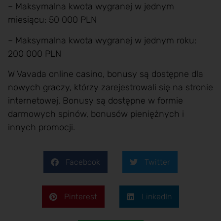
– Maksymalna kwota wygranej w jednym
miesiącu: 50 000 PLN
– Maksymalna kwota wygranej w jednym roku:
200 000 PLN
W Vavada online casino, bonusy są dostępne dla
nowych graczy, którzy zarejestrowali się na stronie
internetowej. Bonusy są dostępne w formie
darmowych spinów, bonusów pieniężnych i
innych promocji.
Facebook
Twitter
Pinterest
LinkedIn