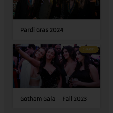
Pardi Gras 2024
CHARITY
Gotham Gala – Fall 2023