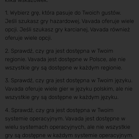
1. Wybierz grę, która pasuje do Twoich gustów.
Jeśli szukasz gry hazardowej, Vavada oferuje wiele
opcji. Jeśli szukasz gry karcianej, Vavada również
oferuje wiele opcji.
2. Sprawdź, czy gra jest dostępna w Twoim
regionie. Vavada jest dostępne w Polsce, ale nie
wszystkie gry są dostępne w każdym regionie.
3. Sprawdź, czy gra jest dostępna w Twoim języku.
Vavada oferuje wiele gier w języku polskim, ale nie
wszystkie gry są dostępne w każdym języku.
4. Sprawdź, czy gra jest dostępna w Twoim
systemie operacyjnym. Vavada jest dostępne w
wielu systemach operacyjnych, ale nie wszystkie
gry są dostępne w każdym systemie operacyjnym.