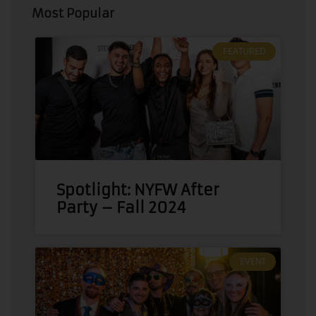
Most Popular
FEATURED
Spotlight: NYFW After
Party – Fall 2024
EVENT