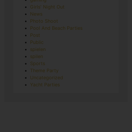
Girls' Night Out
News
Photo Shoot
Pool And Beach Parties
Post
Public
spielen
spilen
Sports
Theme Party
Uncategorized
Yacht Parties