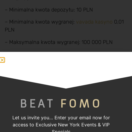
– Minimalna kwota depozytu: 10 PLN
– Minimalna kwota wygranej:
vavada kasyno
0,01
PLN
– Maksymalna kwota wygranej: 100 000 PLN
– Maksymalna kwota depozytu: 50 000 PLN
– Maksymalna kwota wygranej w jednym dniu: 10
000 PLN
– Maksymalna kwota wygranej w jednym
miesiącu: 50 000 PLN
BEAT
FOMO
– Maksymalna kwota wygranej w jednym roku:
200 000 PLN
Let us invite you…
Enter your email now for
access to Exclusive New York Events & VIP
W Vavada online casino, bonusy są dostępne dla
Specials