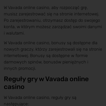
W Vavada online casino, aby rozpocząć grę,
musisz zarejestrować się na stronie internetowej.
Po zarejestrowaniu, otrzymasz dostęp do swojego
konta, w którym możesz zarządzać swoimi danymi
i walutami.
W Vavada online casino, bonusy są dostępne dla
nowych graczy, którzy zarejestrowali się na stronie
internetowej. Bonusy są dostępne w formie
darmowych spinów, bonusów pieniężnych i
innych promocji.
Reguły gry w Vavada online
casino
W Vavada online casino, reguły gry są
następujące: