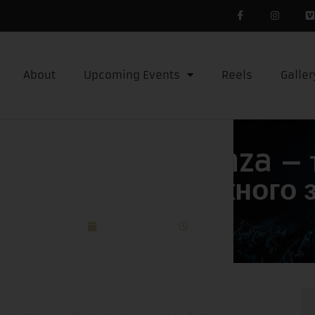
About
Upcoming Events
Reels
Galler
ачі Sweet Bonanza – тв
грашів та безмежного 
January 22, 2026
5:09 pm