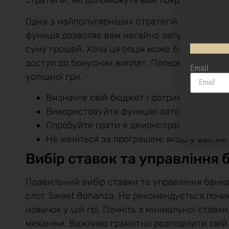
стратегій, які допоможуть вам покращити свій 
Одна з найпопулярніших стратегій – це викор
функція дозволяє вам негайно запустити бон
суму грошей. Хоча ця опція може бути дорого
доступ до бонусних виплат. Попереднє плану
Email
успішної гри.
Визначте свій бюджет і дотримуйтеся йог
Використовуйте функцію автоматичної гри
Спробуйте грати в демонстраційному реж
Не женіться за програшем: якщо у вас не 
Вибір ставок та управління
Правильний вибір ставки та управління банк
слот Sweet Bonanza. Не рекомендується почи
новачок у цій грі. Почніть з мінімальної ставки
механіки. Важливо грамотно розподілити свій