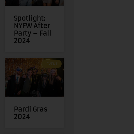
Spotlight:
NYFW After
Party – Fall
2024
EVENT
Pardi Gras
2024