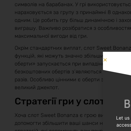
символів на барабанах. У грі використовуєть
нараховується за групу з принаймні 8 однако
одним. Це робить гру більш динамічною і зах
виграшу. Важливо розібратися з особливостя
максимальної вигоди від гри.
Окрім стандартних виплат, слот Sweet Bonan
функцій, які можуть значно збільшити ваші в
оберти» запускається при випадінні певної кі
безкоштовних обертів з’являються множники, 
разів. Особливо цінними є оберти з високим
великий джекпот.
Стратегії гри у слот Swe
Хоча слот Sweet Bonanza є грою випадковості, 
Let us
допомогти збільшити ваші шанси на виграш. О
access