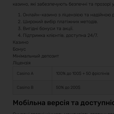
казино, які забезпечують безпечні та прозорі 
Онлайн-казино з ліцензією та надійною 
Широкий вибір платіжних методів.
Вигідні бонуси та акції.
Підтримка клієнтів, доступна 24/7.
Казино
Бонус
Мінімальный депозит
Ліцензія
Casino A
100% до 100$ + 50 фріспінів
Casino B
50% до 200$
Мобільна версія та доступні