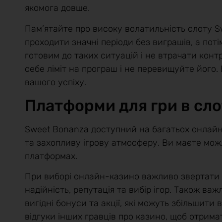
якомога довше.
Пам’ятайте про високу волатильність слоту S
проходити значні періоди без виграшів, а пот
готовим до таких ситуацій і не втрачати конт
себе ліміт на програш і не перевищуйте його. 
вашого успіху.
Платформи для гри в сл
Sweet Bonanza доступний на багатьох онлайн-
та захопливу ігрову атмосферу. Ви маєте мож
платформах.
При виборі онлайн-казино важливо звертати ув
надійність, репутація та вибір ігор. Також ва
вигідні бонуси та акції, які можуть збільшит
відгуки інших гравців про казино, щоб отрима