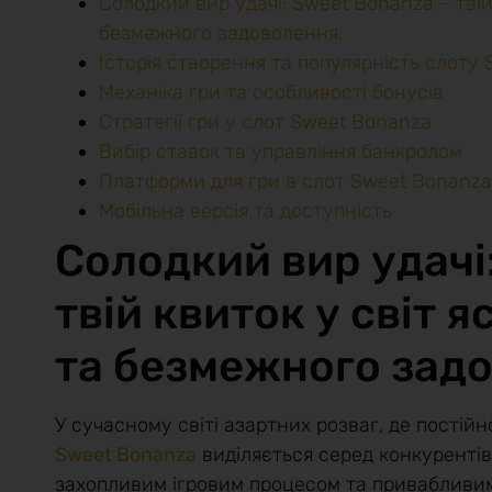
Солодкий вир удачі: Sweet Bonanza – твій
безмежного задоволення.
Історія створення та популярність слоту
Механіка гри та особливості бонусів
Стратегії гри у слот Sweet Bonanza
Вибір ставок та управління банкролом
Платформи для гри в слот Sweet Bonanza
Мобільна версія та доступність
Солодкий вир удачі
твій квиток у світ 
та безмежного зад
У сучасному світі азартних розваг, де постійно
Sweet Bonanza
виділяється серед конкуренті
захопливим ігровим процесом та привабливи