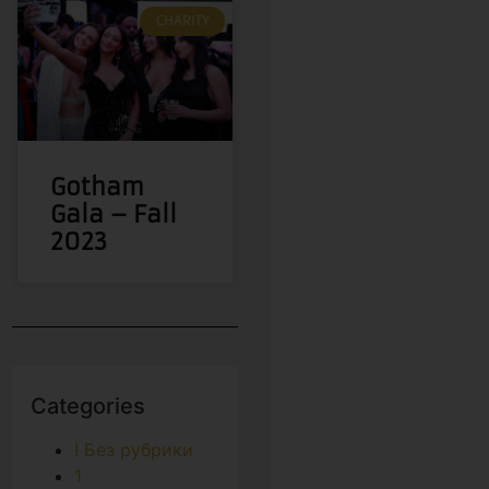
CHARITY
Gotham
Gala – Fall
2023
Categories
! Без рубрики
1