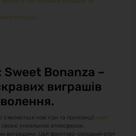
 квиток у світ яскравих виграшів та
 Sweet Bonanza
: Sweet Bonanza –
яскравих виграшів
оволення.
 з’являються нові ігри та пропозиції,
слот
в своєю унікальною атмосферою,
ми виграшами. Цей фруктово-солодкий слот